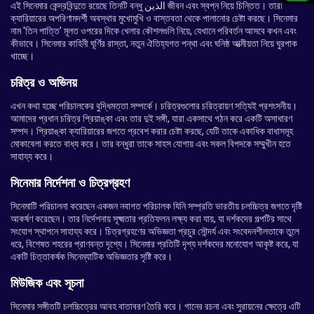
এই সিনেমার কেন্দ্রবিন্দুতে রয়েছে তিনটি বন্ধু الذين জীবন এবং স্বপ্ন নিয়ে চিন্তিত। তারা
ক্যারিয়ারের অপরিণামদর্শী অবস্থার মুখোমুখি ও বাস্তবতা থেকে পালানোর চেষ্টা করছে। সিনেমার
নাম 'তিন পাত্তি' মূলত ওপরের দিকে খেলার কৌশলগুলি নিয়ে, যেখানে পরিবর্তন আসবে কখন এবং
কীভাবে। সিনেমার কাহিনী ঘূর্ণির রাস্তা, নতুন ঐতিহ্যগত পন্থা এবং ঘনিষ্ঠ আত্মীয়তা নিয়ে ঘুরপাক
খাচ্ছে।
চরিত্র ও অভিনয়
এখন কথা হচ্ছে পরিচালকের বুদ্ধিমত্তা সম্পর্কে। চরিত্রগুলোর চরিত্রায়ণ সত্যিই প্রশংসনীয়।
আমাদের প্রধান চরিত্র প্রিয়াঙ্কা এবং তার দুই সঙ্গী, যারা একসাথে গঠন করে একটি অসাধারণ
সম্পদ। প্রিয়াঙ্কা ক্যারিয়ারের জগতে প্রবেশ করার চেষ্টা করছে, যেটি তাকে একাধিক বাধাসমূহ
মোকাবেলা করতে বাধ্য করে। তার বন্ধুরা তাকে সাহস যোগায় এবং সকল বিপদকে সম্মুখীন হতে
সাহায্য করে।
সিনেমার নির্দেশনা ও চিত্রগ্রহণ
সিনেমাটি পরিচালনা করেছেন একজন নবাগত পরিচালক যিনি সম্প্রতি ভারতীয় চলচ্চিত্র জগতে দৃষ্টি
আকর্ষণ করেছেন। তার নির্দেশনায় সূক্ষ্মতার প্রতিফলন লক্ষ্য করা যায়, যা দর্শকদের গল্পটির সাথে
সংযোগ স্থাপনে সাহায্য করে। চিত্রগ্রহণের অভিজ্ঞতা প্রচুর সৌন্দর্য এবং সংবেদনশীলতাকে তুলে
ধরে, বিশেষত শহরের প্রাণবন্ত দৃশ্যে। সিনেমার প্রতিটি দৃশ্য দর্শকদের মনোযোগ আকৃষ্ট করে, যা
একটি চিত্তাকর্ষক সিনেম্যাটিক অভিজ্ঞতার সৃষ্টি করে।
মিউজিক এবং সূচনা
সিনেমার সঙ্গীতটি চলচ্চিত্রের আবহ বাতাবরণ তৈরি করে। গানের রচনা এবং সুরায়নের ক্ষেত্রে এটি