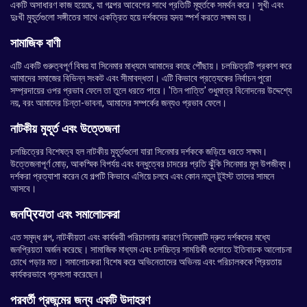
একটি অসাধারণ কাজ হয়েছে, যা গল্পের আবেগের সাথে প্রতিটি মূহুর্তকে সমর্থন করে। সুখী এবং
দুঃখী মুহূর্তগুলো সঙ্গীতের সাথে একত্রিত হয়ে দর্শকদের হৃদয় স্পর্শ করতে সক্ষম হয়।
সামাজিক বাণী
এটি একটি গুরুত্বপূর্ণ বিষয় যা সিনেমার মাধ্যমে আমাদের কাছে পৌঁছায়। চলচ্চিত্রটি প্রকাশ করে
আমাদের সমাজের বিভিন্ন সংকট এবং সীমাবদ্ধতা। এটি কিভাবে প্রত্যেকের নির্বাচন পুরো
সম্প্রদায়ের ওপর প্রভাব ফেলে তা তুলে ধরতে পারে। 'তিন পাত্তি' শুধুমাত্র বিনোদনের উদ্দেশ্যে
নয়, বরং আমাদের চিন্তা-ভাবনা, আমাদের সম্পর্কের জন্যও প্রভাব ফেলে।
নাটকীয় মুহূর্ত এবং উত্তেজনা
চলচ্চিত্রের বিশেষত্ব হল নাটকীয় মুহূর্তগুলো যারা সিনেমার দর্শককে জড়িয়ে ধরতে সক্ষম।
উত্তেজনাপূর্ণ মোড়, আকস্মিক বিপর্যয় এবং বন্ধুত্বের চাদরের প্রতি ঝুঁকি সিনেমার মূল উপজীব্য।
দর্শকরা প্রত্যাশা করেন যে গল্পটি কিভাবে এগিয়ে চলবে এবং কোন নতুন টুইস্ট তাদের সামনে
আসবে।
জনप्रियতা এবং সমালোচকরা
এত সমৃদ্ধ গল্প, নাটকীয়তা এবং কার্যকরী পরিচালনার কারণে সিনেমাটি দ্রুত দর্শকদের মধ্যে
জনপ্রিয়তা অর্জন করেছে। সামাজিক মাধ্যম এবং চলচ্চিত্র সাময়িকী গুলোতে ইতিবাচক আলোচনা
চোখে পড়ার মত। সমালোচকরা বিশেষ করে অভিনেতাদের অভিনয় এবং পরিচালককে প্রিয়তায়
কার্যকরভাবে প্রশংসা করেছেন।
পরবর্তী প্রজন্মের জন্য একটি উদাহরণ