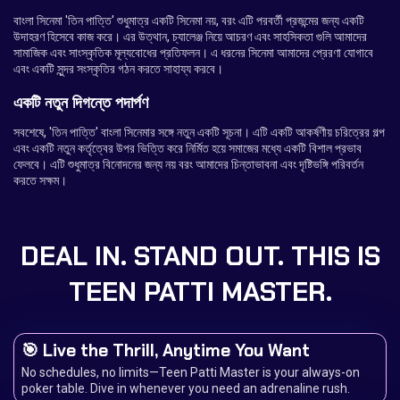
বাংলা সিনেমা 'তিন পাত্তি' শুধুমাত্র একটি সিনেমা নয়, বরং এটি পরবর্তী প্রজন্মের জন্য একটি
উদাহরণ হিসেবে কাজ করে। এর উত্থান, চ্যালেঞ্জ নিয়ে আচরণ এবং সাহসিকতা গুলি আমাদের
সামাজিক এবং সাংস্কৃতিক মূল্যবোধের প্রতিফলন। এ ধরনের সিনেমা আমাদের প্রেরণা যোগাবে
এবং একটি সুন্দর সংস্কৃতির গঠন করতে সাহায্য করবে।
একটি নতুন দিগন্তে পদার্পণ
সবশেষে, 'তিন পাত্তি' বাংলা সিনেমার সঙ্গে নতুন একটি সূচনা। এটি একটি আকর্ষণীয় চরিত্রের গল্প
এবং একটি নতুন কর্তৃত্বের উপর ভিত্তি করে নির্মিত হয়ে সমাজের মধ্যে একটি বিশাল প্রভাব
ফেলবে। এটি শুধুমাত্র বিনোদনের জন্য নয় বরং আমাদের চিন্তাভাবনা এবং দৃষ্টিভঙ্গি পরিবর্তন
করতে সক্ষম।
DEAL IN. STAND OUT. THIS IS
TEEN PATTI MASTER.
🎯 Live the Thrill, Anytime You Want
No schedules, no limits—Teen Patti Master is your always-on
poker table. Dive in whenever you need an adrenaline rush.