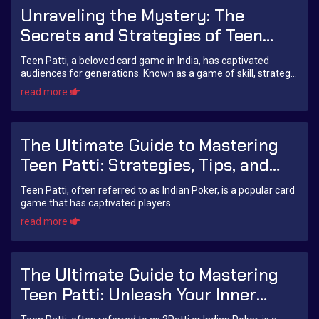
Unraveling the Mystery: The
Secrets and Strategies of Teen
Patti
Teen Patti, a beloved card game in India, has captivated
audiences for generations. Known as a game of skill, strategy,
and chance, it’s no wonder tha...
read more
The Ultimate Guide to Mastering
Teen Patti: Strategies, Tips, and
Variants
Teen Patti, often referred to as Indian Poker, is a popular card
game that has captivated players
read more
The Ultimate Guide to Mastering
Teen Patti: Unleash Your Inner
3Patti Poker Champion!