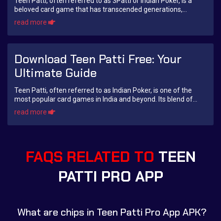
Teen Patti, often referred to as 3Patti or Indian Poker, is a
beloved card game that has transcended generations,
captivating players in living rooms ...
read more
Download Teen Patti Free: Your
Ultimate Guide
Teen Patti, often referred to as Indian Poker, is one of the
most popular card games in India and beyond. Its blend of
chance, strategy, and social in...
read more
FAQS RELATED TO
TEEN
PATTI PRO APP
What are chips in Teen Patti Pro App APK?